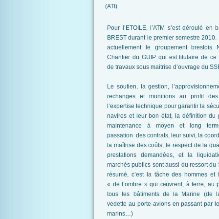
(ATI).
Pour l’ETOILE, l’ATM s’est déroulé en b
BREST durant le premier semestre 2010. E
actuellement le groupement brestois 
Chantier du GUIP qui est titulaire de c
de travaux sous maitrise d’ouvrage du SS
Le soutien, la gestion, l’approvisionne
rechanges et munitions au profit des
l’expertise technique pour garantir la sécu
navires et leur bon état, la définition du
maintenance à moyen et long term
passation des contrats, leur suivi, la coord
la maîtrise des coûts, le respect de la qua
prestations demandées, et la liquidat
marchés publics sont aussi du ressort du
résumé, c’est la tâche des hommes et
« de l’ombre » qui œuvrent, à terre, au p
tous les bâtiments de la Marine (de la
vedette au porte-avions en passant par l
marins…)