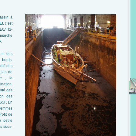
assin à
t, c’est
NAVTIS-
e marché
F.
ment des
 bords,
rité des
 plan de
e , la
ination,
lité des
ion des
 SSF. En
 femmes
rofit de
 petite
es sous-